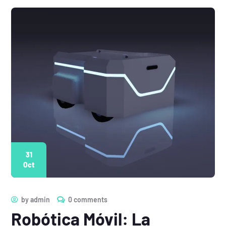
31
Oct
by
admin
0 comments
Robótica Móvil: La