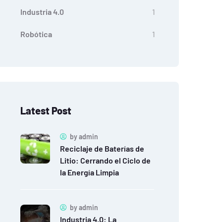
Industria 4.0
1
Robótica
1
Latest Post
by
admin
Reciclaje de Baterías de
Litio: Cerrando el Ciclo de
la Energía Limpia
by
admin
Industria 4.0: La