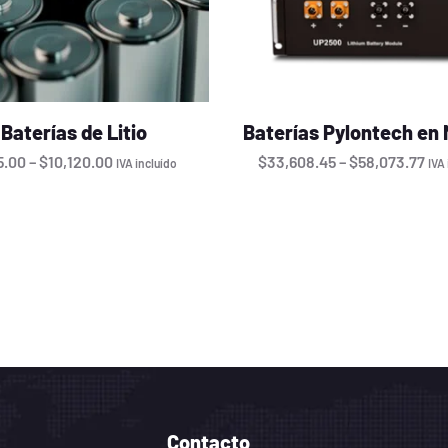
Baterías de Litio
Baterías Pylontech en
5.00
–
$
10,120.00
$
33,608.45
–
$
58,073.77
IVA incluído
IVA
Contacto