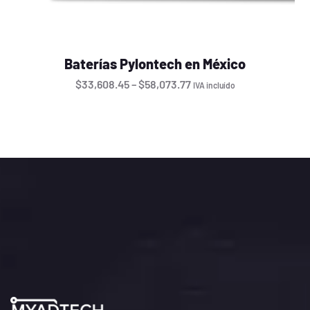
Baterías Pylontech en México
$
33,608.45
–
$
58,073.77
IVA incluído